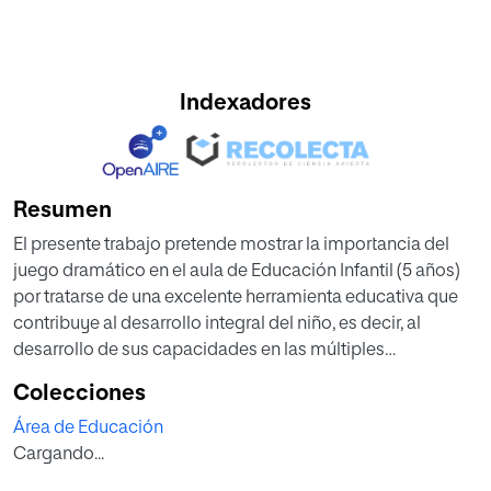
Indexadores
Resumen
El presente trabajo pretende mostrar la importancia del
juego dramático en el aula de Educación Infantil (5 años)
por tratarse de una excelente herramienta educativa que
contribuye al desarrollo integral del niño, es decir, al
desarrollo de sus capacidades en las múltiples
dimensiones que posee el ser humano: cognitiva, motora,
Colecciones
afectiva y social; y todo ello de una manera lúdica, global e
Área de Educación
interdisciplinar.
Cargando...
Ahora bien, a la hora de plantear nuestra propuesta de
trabajo en el aula, nos vamos a fijar principalmente en