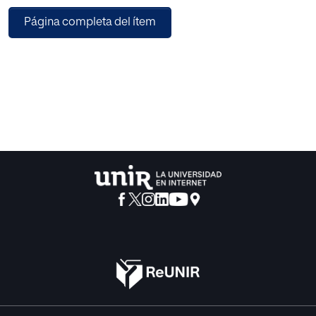
promover tres competencias cuyo desarrollo es básico a
Página completa del ítem
esta edad y fundamental para el futuro desenvolvimiento
del adulto en la sociedad: la creatividad, la expresividad y
la inteligencia emocional.
Al mismo tiempo, con la inclusión del juego dramático en
el trabajo ordinario del aula, conseguiremos reforzar,
afianzar e interiorizar el aprendizaje de los contenidos
curriculares y de los temas transversales, mediante un
aprendizaje vivencial.