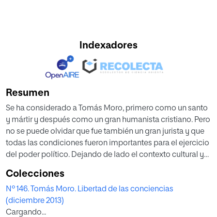
Indexadores
Resumen
Se ha considerado a Tomás Moro, primero como un santo
y mártir y después como un gran humanista cristiano. Pero
no se puede olvidar que fue también un gran jurista y que
todas las condiciones fueron importantes para el ejercicio
del poder político. Dejando de lado el contexto cultural y
social de su vida, se repasan en este artículo las facetas
Colecciones
del autor de Utopía, destacando las virtudes y los
Nº 146. Tomás Moro. Libertad de las conciencias
principios éticos que rigieron su actividad.
(diciembre 2013)
Cargando...