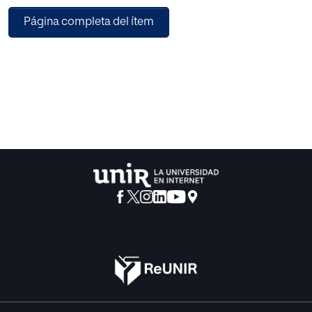
Concretamente, la propuesta práctica desarrollada se
Página completa del ítem
centra en el videojuego Europa Universalis IV (Paradox
Interactive, 2013), pues consideramos que en la actualidad
es uno de los mejores ejemplos existentes para fortalecer
nuestra hipótesis, tanto por su contenido como por su
dinámica interna. Analizaremos las características del
juego mencionado centrándonos sobre todo en las
posibilidades que ofrece en cuanto al aprendizaje de la
Historia, y propondremos una actividad con él,
exponiendo contenidos, objetivos, metodología… de la
misma.
Para llegar a esa propuesta concreta, partiremos de una
revisión bibliográfica general sobre los videojuegos y la
educación, analizando entre otras cosas las habilidades
que fomentan y la falta de veracidad de la supuesta
peligrosidad que contienen. Analizaremos también la
relación de este recurso con el aprendizaje de la materia
de Ciencias Sociales, así como alguna experiencia