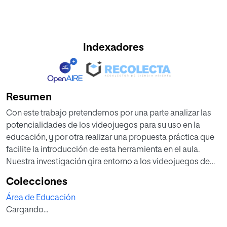
Indexadores
Resumen
Con este trabajo pretendemos por una parte analizar las
potencialidades de los videojuegos para su uso en la
educación, y por otra realizar una propuesta práctica que
facilite la introducción de esta herramienta en el aula.
Nuestra investigación gira entorno a los videojuegos de
estrategia histórica y la forma en la que éstos pueden
Colecciones
derivar en un aprendizaje significativo y un aumento de la
Área de Educación
motivación de los alumnos en el aprendizaje de la historia,
Cargando...
así como contribuir a la comprensión de conceptos,
acontecimientos y procesos históricos de distinta índole.