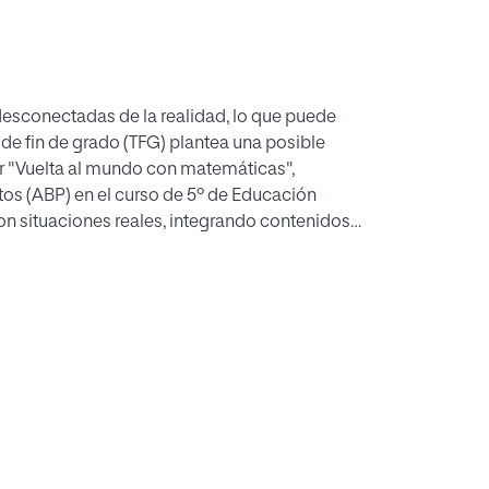
esconectadas de la realidad, lo que puede
 de fin de grado (TFG) plantea una posible
ar "Vuelta al mundo con matemáticas",
os (ABP) en el curso de 5º de Educación
on situaciones reales, integrando contenidos
izaje significativo, crítico y motivador. El
s continentes, donde los alumnos resuelven
obales, como el cambio climático y las
 Desarrollo Sostenible (ODS) de la Agenda
s, los alumnos desarrollan competencias clave
equipo, la autonomía y la conciencia
 las matemáticas de manera activa, el
n problemas reales y globales. El ABP
as, mejorando la motivación y el rendimiento