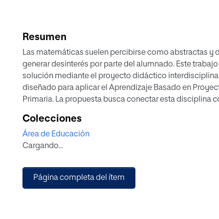
Resumen
Las matemáticas suelen percibirse como abstractas y d
generar desinterés por parte del alumnado. Este trabajo
solución mediante el proyecto didáctico interdisciplin
diseñado para aplicar el Aprendizaje Basado en Proyect
Primaria. La propuesta busca conectar esta disciplina c
de ciencias sociales y naturales, para fomentar un aprend
Colecciones
proyecto plantea la simulación de un viaje por distinto
Área de Educación
retos vinculados a problemas sociales y ecológicos gl
Cargando...
energías renovables, alineándose con los Objetivos de
2030. A través de actividades prácticas y colaborativa
como el pensamiento lógico-matemático, el trabajo en 
Página completa del ítem
medioambiental. Se concluye, por tanto, que al enseñar
aprendizaje resulta más significativo, al conectarse co
demuestra ser eficaz en la enseñanza de las matemátic
del alumnado.