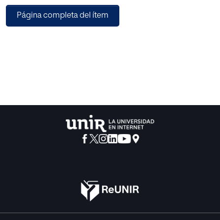
asisten a un centro de cuidado diurno. Se des-criben a
Página completa del ítem
través de actividades y ejercicios con las campanas cada
uno de los beneficios que obtienen los adultos mayores al
partici-par en esta agrupación. El Coro de Campanas
ofrece a esta pobla-ción un espacio para comunicarse,
relacionarse, mantenerse acti-vos y expresar sus
emociones de una forma creativa.