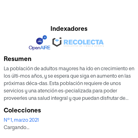
Indexadores
Resumen
La población de adultos mayores ha ido en crecimiento en
los últi-mos años, y se espera que siga en aumento en las
próximas déca-das. Esta población requiere de unos
servicios y una atención es-pecializada para poder
proveerles una salud integral y que puedan disfrutar de
una mejor calidad de vida y estados de bienestar. El
Colecciones
presente artículo propone desarrollar un proyecto de
Nº 1, marzo 2021
intervención utilizando el Coro de Campanas como
Cargando...
herramienta musicoterapéu-tica para prevenir, rehabilitar y
fortalecer las capacidades de los adultos mayores que