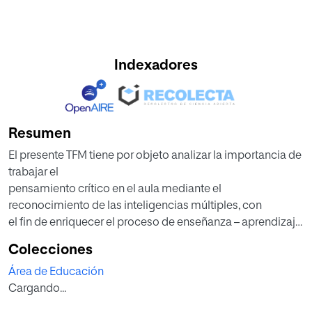
Indexadores
Resumen
El presente TFM tiene por objeto analizar la importancia de
trabajar el
pensamiento crítico en el aula mediante el
reconocimiento de las inteligencias múltiples, con
el fin de enriquecer el proceso de enseñanza – aprendizaje.
Para ello, se ha diseñado una
Colecciones
propuesta de intervención pedagógica orientada a brindar
Área de Educación
las herramientas necesarias para
Cargando...
que los docentes del área de Estudios Sociales apliquen
metodologías que posibiliten la