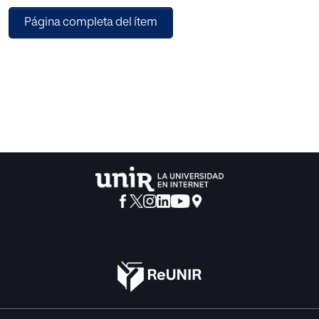
valoración de las habilidades individuales de los niños así
Página completa del ítem
como el desarrollo de sus
capacidades de relacionamiento con sus pares, con miras
a despertar el interés por la
criticidad en la construcción de los conocimientos tanto
como la promoción del
reconocimiento de inteligencias diversas. La propuesta se
adecúa al currículo vigente del
4to año de EGB.