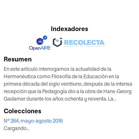
Indexadores
Resumen
En este artículo interrogamos la actualidad de la
Hermenéutica como Filosofía de la Educación en la
primera década del siglo veintiuno, después de la intensa
recepción que la Pedagogía dio a la obra de Hans-Georg
Gadamer durante los años ochenta y noventa. La
progresiva hegemonía del discurso científico-técnico y la
Colecciones
extensión del fenómeno de precariedad simbólica son
Nº 264, mayo-agosto 2016
dos factores clave que exigen poner al día las
Cargando...
aportaciones de la teoría de la interpretación desde el giro
ontológico de Gadamer.