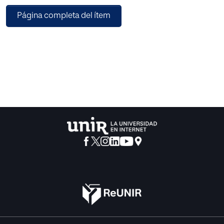
Sostenemos que la Hermenéutica desplegada en Verdad
Página completa del ítem
y Método constituye una Filosofía práctica de la
Educación capaz de responder a los obstáculos
epistemológicos y prácticos que afectan a la educación
hoy. La Hermenéutica permite analizar el fenómeno
educativo como modalidad de comprensión entre
educador- educando desde el horizonte de la estructura
pregunta-respuesta, en el contexto de una tradición
cultural como base simbólica común configurada a partir
de la categoría historicidad. Actualizar la comprensión de
la experiencia educativa presupone orientar, para cada
contexto simbólico y desde la conversación como
diálogo, el sentido implícito de cada hecho educativo y
sus efectos de interpretación, así como también contribuir
a desvelar su verdad encubierta gracias a la incidencia de
otros discursos por fuera de la ciencia y la técnica (la
Filosofía, el Arte, la Literatura, la Historia).