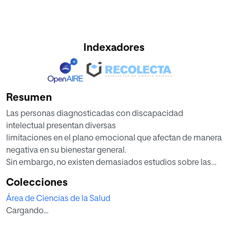
Indexadores
Resumen
Las personas diagnosticadas con discapacidad
intelectual presentan diversas
limitaciones en el plano emocional que afectan de manera
negativa en su bienestar general.
Sin embargo, no existen demasiados estudios sobre las
limitaciones y capacidades
Colecciones
emocionales en este colectivo.
Área de Ciencias de la Salud
La inteligencia emocional es una capacidad que se puede
Cargando...
desarrollar y mejorar en
cualquier etapa de nuestra vida e influye en nuestros