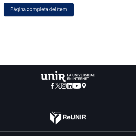
pensamientos y comportamientos. Uno
Página completa del ítem
de los modelos teóricos más relevantes en este campo es
el modelo de habilidades de
Mayer y Salovey.
En la presente investigación se desarrolla un programa de
educación en inteligencia
emocional cuyo objetivo es mejorar la percepción y la
comprensión en personas con
discapacidad intelectual. La eficacia del programa se ha
evaluado a través de la
administración de los cuestionarios MSCEIT y TECA antes
y después del tratamiento. Los
resultados obtenidos con la comparación de medias
muestran que el programa ha mejorado
de manera significativa estas capacidades.