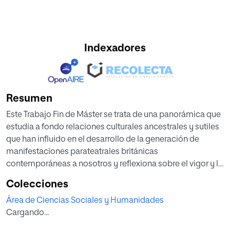
Indexadores
Resumen
Este Trabajo Fin de Máster se trata de una panorámica que
estudia a fondo relaciones culturales ancestrales y sutiles
que han influido en el desarrollo de la generación de
manifestaciones parateatrales británicas
contemporáneas a nosotros y reflexiona sobre el vigor y la
relevancia de aspectos del folclore británico como el
Colecciones
paganismo, o la creencia en seres sobrenaturales que las
Área de Ciencias Sociales y Humanidades
acompañan.
Cargando...
Se estudiarán las representaciones rituales paganas y neo
paganas a través del Beltane Fire festival de Edimburgo y