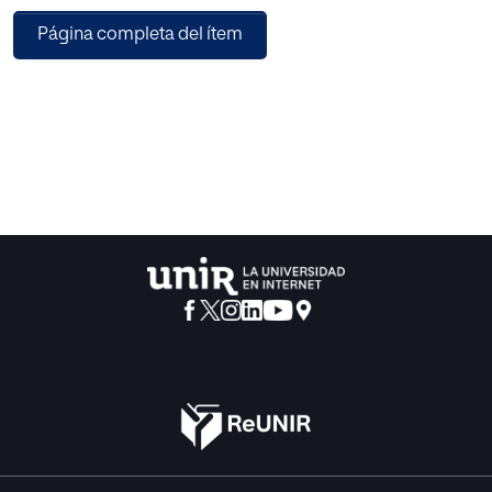
el Templo de La Diosa de Glastonbury. Se realizará una
Página completa del ítem
contextualización del uso del personaje-hada en
Shakespeare para acercarnos a los diversos festivales de
las hadas. Conoceremos la tradición oral escocesa a
través del Scottish Storytelling Centre, también en
Edimburgo. Por último, entenderemos la fascinación por lo
oculto y el espiritismo de la sociedad victoriana a través
de los tours de fantasmas.
Observando estas manifestaciones que uno puede
encontrar a día de hoy en el reino unido, cargadas de
mitología, ocultismo y paganismo, entenderemos su
vigencia tanto en la puesta en escena como en la
identidad cultural contemporánea de esta población.