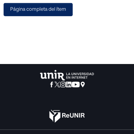
Aunque para la mayoría de las personas esta definición no
Página completa del ítem
tiene ningún vicio ni sesgo peculiar, quiero estudiarla y
analizarla de acuerdo con mi partida neutral. Creo que de
una verdadera disección de la misma enseñanza cabe
extraer una mejor comprensión del significado. No puede
satisfacerme una definición nominal, ya que bajo su
manto aparentemente sencillo cabe una complejidad real.