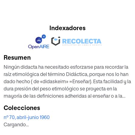
Indexadores
Resumen
Ningún didacta ha necesitado esforzarse para recordar la
raíz etimológica del término Didáctica, porque nos lo han
dado hecho ( de «didaskeim» =Enseñar). Esta facilidad y la
dura presión del peso etimológico se proyecta en la
mayoría de las definiciones adheridas al enseñar o a la
enseñanza. Conforme dije, la nota dominante de esta
Colecciones
concepción etimológica es la monopolar. La enseñanza
nº 70, abril-junio 1960
se enfoca desde el que enseña y sólo se vislumbra en
Cargando...
lejanía al que aprende. La Didáctica podría definirse desde
esta postura como «el arte o la ciencia de la enseñanza».