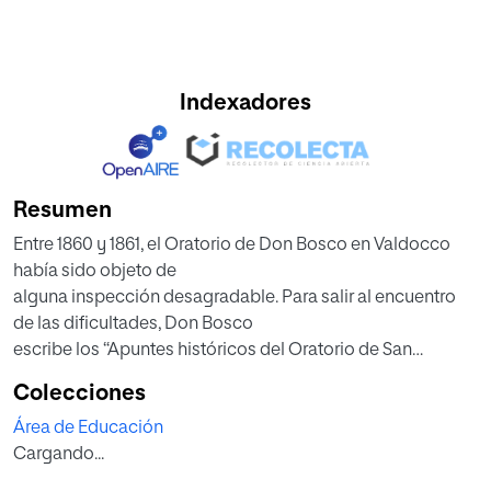
Indexadores
Resumen
Entre 1860 y 1861, el Oratorio de Don Bosco en Valdocco
había sido objeto de
alguna inspección desagradable. Para salir al encuentro
de las dificultades, Don Bosco
escribe los “Apuntes históricos del Oratorio de San
Francisco de Sales” (1862),
Colecciones
pensando utilizar estas reflexiones como instrumento para
Área de Educación
una correcta información sobre
Cargando...
su obra.