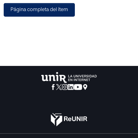
curso de Educación Primaria del centro.
Página completa del ítem
El estudio que se presenta es de tipo no experimental
expost-facto y hace uso de un
análisis estadístico descriptivo de las dos variables. Se
realiza un análisis de los
resultados descriptivos y de asociación junto con las
aportaciones del marco teórico y
los datos obtenidos de la entrevista a las tutoras. A través
de este estudio se concluye
la existencia de una relación significativa entre la variable
estructura familiar y
rendimiento académico. Entre los resultados se destacan
correlaciones entre el nivel
de estudios de los padres y el rendimiento académico, así
como factores relacionados
con la estabilidad como altamente influyentes en el
rendimiento académico.