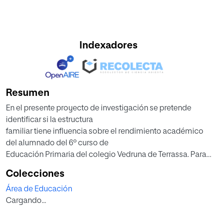
Indexadores
Resumen
En el presente proyecto de investigación se pretende
identificar si la estructura
familiar tiene influencia sobre el rendimiento académico
del alumnado del 6º curso de
Educación Primaria del colegio Vedruna de Terrassa. Para
realizar la investigación se
Colecciones
aplicó una adaptación del Cuestionario para las familias
Área de Educación
de la Junta de Andalucía a 38
Cargando...
familiares y se realizó una entrevista grupal a las tutoras de
los dos grupos del 6º