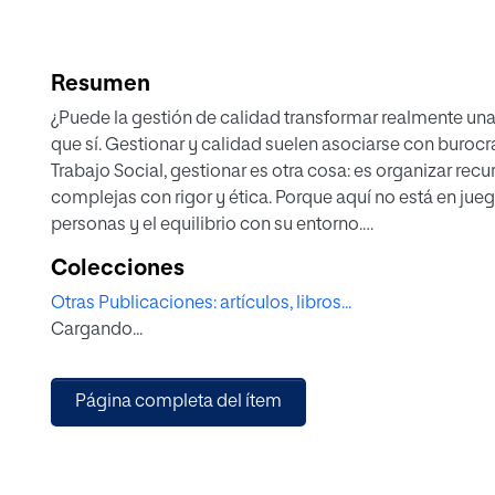
Resumen
¿Puede la gestión de calidad transformar realmente una
que sí. Gestionar y calidad suelen asociarse con burocr
Trabajo Social, gestionar es otra cosa: es organizar rec
complejas con rigor y ética. Porque aquí no está en jueg
personas y el equilibrio con su entorno.
Este libro propone una forma concreta de pasar de la re
Colecciones
organizativa, fortalecer el liderazgo e incorporar model
Otras Publicaciones: artículos, libros...
decidir y mejorar “a propósito”. Con una mirada comprom
Cargando...
combina práctica y reflexión para acompañar procesos
la calidad no es un trámite: es una forma de hacer, de de
Social, marca la diferencia.
Página completa del ítem