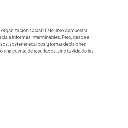
 organización social? Este libro demuestra
acia e informes interminables. Pero, desde el
ursos, sostener equipos y tomar decisiones
o una cuenta de resultados, sino la vida de las
sistencia a la acción: comprender la cultura
os y formas de trabajo que permitan evaluar,
etida con la justicia social y ambiental,
 reales de cambio en organizaciones. Porque
cidir y de cuidar mejor. Y eso, en Trabajo