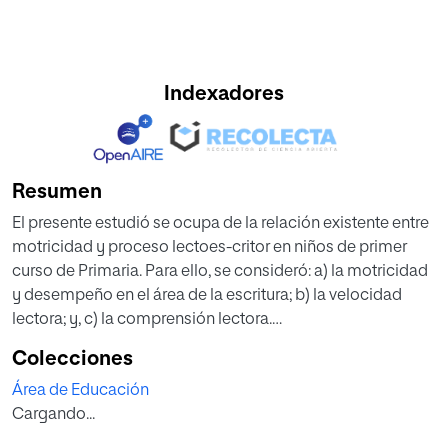
Indexadores
Resumen
El presente estudió se ocupa de la relación existente entre
motricidad y proceso lectoes-critor en niños de primer
curso de Primaria. Para ello, se consideró: a) la motricidad
y desempeño en el área de la escritura; b) la velocidad
lectora; y, c) la comprensión lectora.
Los resultados mostraron que las pruebas llevadas a cabo
Colecciones
de motricidad no guar-daron relación, en la mayoría de los
Área de Educación
casos, con las de lectoescritura. Por otra parte, se plantea
Cargando...
la influencia de la motricidad en la lectoescritura, pero
sería conveniente un análi-sis más exhaustivo que