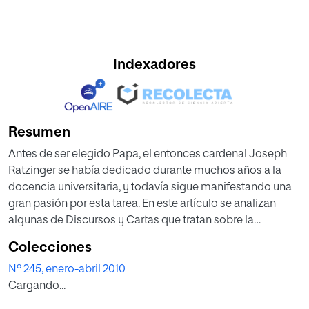
Indexadores
Resumen
Antes de ser elegido Papa, el entonces cardenal Joseph
Ratzinger se había dedicado durante muchos años a la
docencia universitaria, y todavía sigue manifestando una
gran pasión por esta tarea. En este artículo se analizan
algunas de Discursos y Cartas que tratan sobre la
educación pertenecientes a los primeros cuatro primeros
Colecciones
años del Pontificado, en las que el antiguo profesor aborda
Nº 245, enero-abril 2010
cuestiones directamente relacionadas con la educación:
Cargando...
su fin específico, las dificultades que debe afrontar
actualmente esta tarea así como sus principales causas.