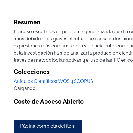
Resumen
El acoso escolar es un problema generalizado que ha or
años debido a los graves efectos que causa en los niños
expresiones más comunes de la violencia entre compañe
esta investigación ha sido analizar la producción cientí
través de metodologías activas y el uso de las TIC en c
deriva de un proyecto de investigación financiado a trav
Colecciones
Universidades (FPU18/00676) y es el resultado de un est
Artículos Científicos WOS y SCOPUS
diversos artículos de actualidad mediante la aplicación
Cargando...
ponen de manifiesto que la productividad científica sob
años, lo que permite entrever la relevancia concedida a
Coste de Acceso Abierto
Entre las conclusiones de este trabajo cabe destacar las
utilización de aplicaciones digitales tipo Kahoot o de 
los estudiantes poder simular experiencias que se produ
desarrollar nuevas capacidades, autorreflexión crítica
Página completa del ítem
la misma forma, que resulta imprescindible que los docen