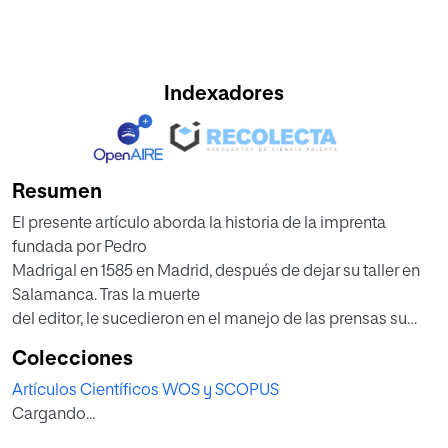
Indexadores
Resumen
El presente artículo aborda la historia de la imprenta
fundada por Pedro
Madrigal en 1585 en Madrid, después de dejar su taller en
Salamanca. Tras la muerte
del editor, le sucedieron en el manejo de las prensas su
viuda, María de Rodríguez, su
Colecciones
“hijo” Pedro Madrigal, Juan de la Cuesta y María de
Artículos Científicos WOS y SCOPUS
Quiñones. Esta última gozó de
Cargando...
una privilegiada situación de negocio que aprovechó
junto al librero Pedro Coello,