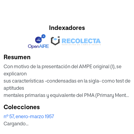
Indexadores
Resumen
Con motivo de la presentación del AMPE original (I), se
explicaron
sus características -condensadas en la sigla- como test de
aptitudes
mentales primarias y equivalente del PMA (Primary Mental
Abi- _
Colecciones
lities) de Thurstone, test este último construído por el
nº 57, enero-marzo 1957
psicólogo americano sobre los resultados de un análisis
Cargando...
multifactorial de las manifestaciones
de la inteligencia y de cuya adaptación experimental a la