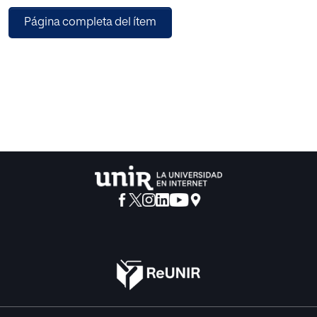
población española somos asimismo autor.
Página completa del ítem
El AMPE auténtico explora, por consiguiente, los mismos
factores
que el PMA, a saber : comprensión verbal (V), concepción
espacial
(E), razonamiento (R), cálculo numérico (N) 31 fluidez
verbal
(F), de todos los cuales halla un total ponderado de
inteligencia general
(T). No son estos todos los factores hallados por el análisis
factorial, pero la exclusión de los otros tres: memoria,
rapidez perceptiva.
y coordinación motriz, que da justificada por razones que
Thurstone
explica satisfactoriamente . Las diferencias del AMPE con
relación
al P'MA y que motivaron la construcción del primero se
exponen en