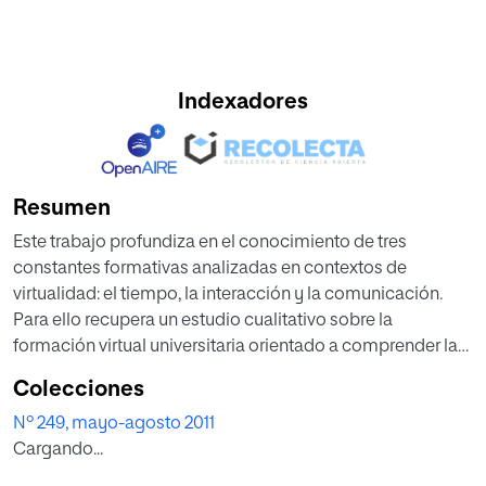
Indexadores
Resumen
Este trabajo profundiza en el conocimiento de tres
constantes formativas analizadas en contextos de
virtualidad: el tiempo, la interacción y la comunicación.
Para ello recupera un estudio cualitativo sobre la
formación virtual universitaria orientado a comprender la
dinámica de interacción en un tiempo discontinuo, con un
Colecciones
protocolo textual de comunicación y bajo una
Nº 249, mayo-agosto 2011
organización cooperativa de aprendizaje. Con esto se
Cargando...
busca contribuir a la construcción de una dimensión
pedagógica de la virtualidad que reconozca que el