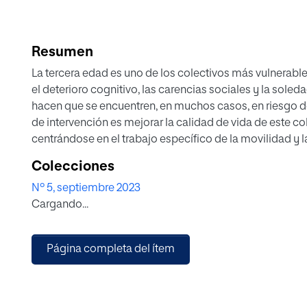
Resumen
La tercera edad es uno de los colectivos más vulnerable
el deterioro cognitivo, las carencias sociales y la so
hacen que se encuentren, en muchos casos, en riesgo de 
de intervención es mejorar la calidad de vida de este c
centrándose en el trabajo específico de la movilidad y
serie de actividades que se pueden llevar a cabo en cen
Colecciones
un envejecimiento activo y saludable
Nº 5, septiembre 2023
Cargando...
Página completa del ítem