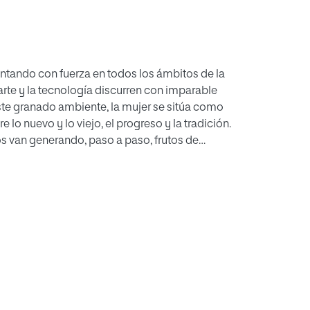
sentando con fuerza en todos los ámbitos de la
l arte y la tecnología discurren con imparable
te granado ambiente, la mujer se sitúa como
 lo nuevo y lo viejo, el progreso y la tradición.
s van generando, paso a paso, frutos de
la mujer alcance, en la sociedad