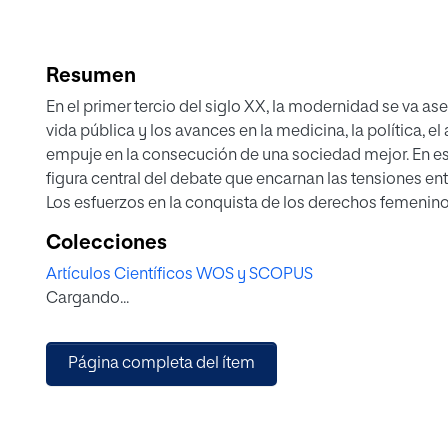
Resumen
En el primer tercio del siglo XX, la modernidad se va a
vida pública y los avances en la medicina, la política, e
empuje en la consecución de una sociedad mejor. En es
figura central del debate que encarnan las tensiones entre
Los esfuerzos en la conquista de los derechos femenino
importante calado, pero todavía queda mucho para que 
Colecciones
internacional, el disfrute de su libertad e independencia.
Artículos Científicos WOS y SCOPUS
Cargando...
Página completa del ítem