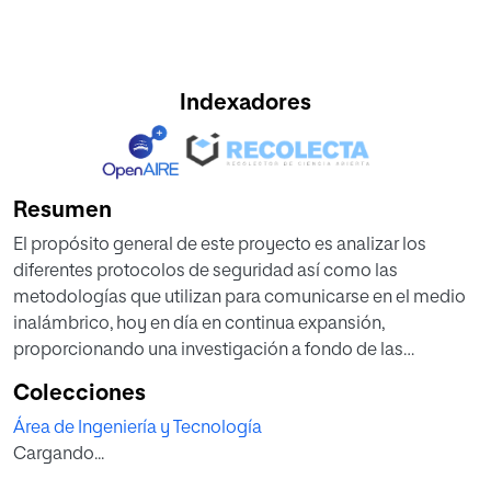
Indexadores
Resumen
El propósito general de este proyecto es analizar los
diferentes protocolos de seguridad así como las
metodologías que utilizan para comunicarse en el medio
inalámbrico, hoy en día en continua expansión,
proporcionando una investigación a fondo de las
vulnerabilidades que presentan y los mecanismos de
Colecciones
ataques utilizados.
Área de Ingeniería y Tecnología
Se ha realizado un examen teórico en profundidad sobre el
Cargando...
funcionamiento y las vulnerabilidades que presentan los
tres protocolos de seguridad que hay en el mercado: WEP,