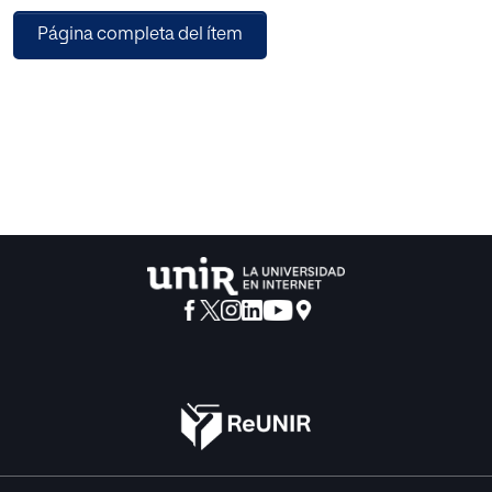
WPA y WPA2. Las pruebas con las herramientas de
Página completa del ítem
auditoría, bien de la distribución Wifislax u ofrecidas por
usuarios de Internet, han brindado ataques que permiten
una aproximación de las necesidades actuales en este
ámbito, además de la creación de nuevos protocolos con
mayor seguridad.
Gracias a este trabajo se ha podido verificar el nivel de
seguridad que actualmente tenemos en el estándar IEEE
802.11. Las conclusiones obtenidas señalan que los
usuarios que utilizan dicha tecnología, están expuestos a
un nivel bastante alto de riesgos, pudiendo sufrir las
consecuencias de cualquier ataque.