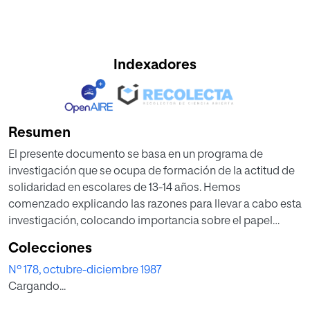
Indexadores
Resumen
El presente documento se basa en un programa de
investigación que se ocupa de formación de la actitud de
solidaridad en escolares de 13-14 años. Hemos
comenzado explicando las razones para llevar a cabo esta
investigación, colocando importancia sobre el papel
desempeñado por la formación de actitudes en la
Colecciones
educación actual, así como demarcar los conceptos de
Nº 178, octubre-diciembre 1987
actitud, según Fishbein-Ajzen, y solidaridad. El patrón
Cargando...
metodológico ha sido presentado con énfasis especial; en
el sector público en estudio, las variables en cuestión, las