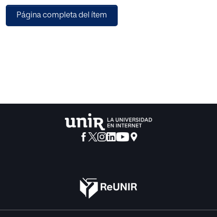
hipótesis de la investigación, los instrumentos de
Página completa del ítem
diagnóstico y las estadísticas utilizadas. La atención tiene
se ha sentido atraído por la planificación del programa
pedagógico y las circunstancias en el que se aplica, con
especial énfasis en las técnicas de formación de actitud
que compuso nuestro plan de acción. Finalmente, se
realizó un análisis de los resultados obtenido del grupo de
patrones, el grupo experimental y el grupo de control. De
esta forma, estudiando la variación entre el diagnóstico
inicial y el final evaluación, pudimos demostrar la eficacia
del programa en utilizar. Las principales conclusiones
obtenidas fueron las siguientes: a) Las técnicas de
cooperación utilizado en el aula, participación activa y
comunicación persuasiva, se encontraron efectivos en lo
que respecta a la formación de una actitud de solidaridad;
b) El programa pedagógico planificado es adecuado con
respecto a la propuesta objetivos; c) La variación no
significativa en el grupo de control, muestra que los