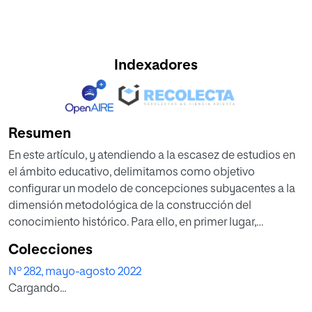
Indexadores
Resumen
En este artículo, y atendiendo a la escasez de estudios en
el ámbito educativo, delimitamos como objetivo
configurar un modelo de concep­ciones subyacentes a la
dimensión metodológica de la construcción del
conocimiento histórico. Para ello, en primer lugar,
delimitamos las ope­raciones del método histórico, que
Colecciones
constituyen las variables empíricas, considerando, en
Nº 282, mayo-agosto 2022
segun­do lugar, las aportaciones desde la didáctica, para
Cargando...
definir los constructos. El modelo inicial está constituido
por dos dimensiones: operaciones estructurantes,