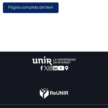
metodología de investigación cuantitativa y no
Página completa del ítem
experimental. Proponiéndonos como objetivos: Identificar
qué inteligencias múltiples están más desarrolladas en los
alumnos autistas, corroborar que su punto débil es la
inteligencia emocional y por último, elaborar un plan de
intervención capaz de dar respuesta a las necesidades de
este alumnado. La muestra objeto de investigación, tras la
aplicación del cuestionario para la detección de
inteligencias múltiples, adaptado por Prieto y Ballester
(2003), ha obtenido mayor puntuación en inteligencia
espacial y un menor nivel de competencia en inteligencia
emocional. A partir de estos resultados, se plantea un
programa de intervención neuropsicológica, con el cual se
trabaja la inteligencia emocional a través de la inteligencia
espacial. Poten-ciándose así la inteligencia menos
desarrollada, a través de otra en la que presenta un alto
nivel de competencia. Propuesta que lleva a la práctica el
concepto de transferencia de inteligencias múltiples.