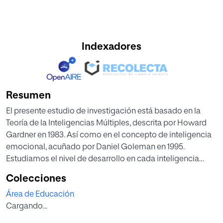
Indexadores
Resumen
El presente estudio de investigación está basado en la
Teoría de la Inteligencias Múltiples, descrita por Howard
Gardner en 1983. Así como en el concepto de inteligencia
emocional, acuñado por Daniel Goleman en 1995.
Estudiamos el nivel de desarrollo en cada inteligencia
múltiple, en alumnos diagnosticados con Trastorno de
Colecciones
Espectro Autista, autismo. Componiéndose la muestra de
Área de Educación
estudio por 30 alumnos con dicho diagnóstico,
Cargando...
escolarizados en la etapa educativa de educación
primaria. Para el desarrollo del estudio se ha seguido una