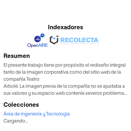
Indexadores
Resumen
El presente trabajo tiene por propósito el rediseño integral
tanto de la imagen corporativa como del sitio web de la
compañía Teatro
Arbolé. La imagen previa de la compañía no se ajustaba a
sus valores y su espacio web contenía severos problemas
de usabilidad. La
Colecciones
solución de estos inconvenientes se ha desarrollado a raíz
Área de Ingeniería y Tecnología
de un análisis del sector en el que se enmarca la
Cargando...
compañía, la usabilidad
digital y su público objetivo. Después de identificar sus