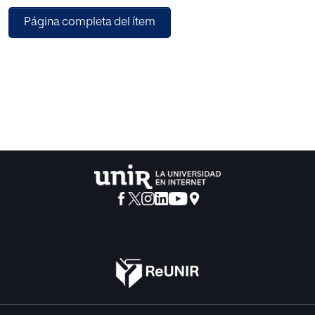
fortalezas y debilidades, se ha procedido a realizar nuevos
Página completa del ítem
diseños de su imagen
en un proceso iterativo con la compañía, hasta dar con el
que se ajustaba a sus necesidades. El logotipo final y sus
elementos se
han resumido en un manual de marca, tras lo que se ha
definido el rediseño web. Esta tarea ha partido del análisis
heurístico previo
para asentarse en bocetos que, a la postre, han
conformado un prototipado de alta fidelidad. El resultado
de esta labor es un nuevo
logotipo, colorido y elegante, acorde a la identidad de la
compañía, así como un prototipo real de su nueva página
web testeado por
la propia compañía en este proceso de comunicación
constante.