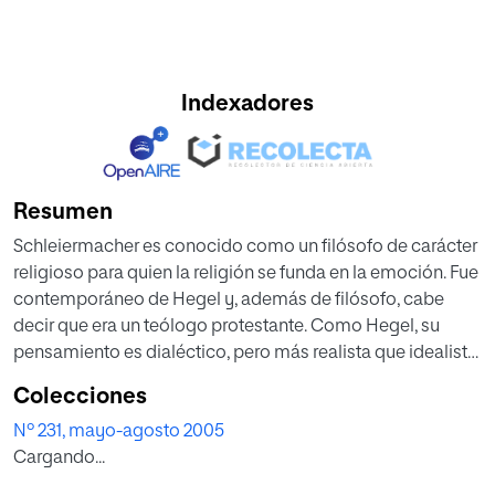
Indexadores
Resumen
Schleiermacher es conocido como un filósofo de carácter
religioso para quien la religión se funda en la emoción. Fue
contemporáneo de Hegel y, además de filósofo, cabe
decir que era un teólogo protestante. Como Hegel, su
pensamiento es dialéctico, pero más realista que idealista
en su concepción de la naturaleza.
Colecciones
Nº 231, mayo-agosto 2005
Es uno de los creadores de la hermenéutica.
Cargando...
Schleiermacher cree que el mundo está constituido por
opuestos que, en modo dialéctico, deben reconciliarse