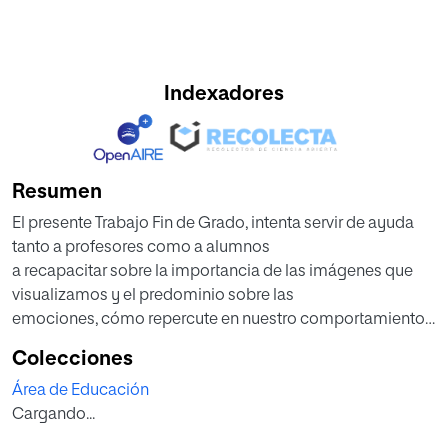
Indexadores
Resumen
El presente Trabajo Fin de Grado, intenta servir de ayuda
tanto a profesores como a alumnos
a recapacitar sobre la importancia de las imágenes que
visualizamos y el predominio sobre las
emociones, cómo repercute en nuestro comportamiento,
y en el día a día. Y analiza la influencia, que
Colecciones
ejercen sobre los valores sociales y personales.
Área de Educación
Y es que la educación de las emociones siempre ha
Cargando...
estado presente en la Pedagogía. Tanto la
Psicología Positiva como la Teoría de la Inteligencia