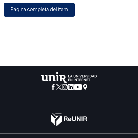
Emocional, tan en boga, ya recoge una atención
Página completa del ítem
focalizada en los afectos y las emociones, y el cómo
usarlos, entenderlos y gestionarlos.
Al tratarse de una Unidad Didáctica, cuyo eje son los
cortos animados, la integración de las
TIC en el aula es fundamental. Un uso de la metodología
activa y participativa, donde prevalezca el
respeto y la tolerancia, logrará que los alumnos consigan
entender lo que significa saber ser.