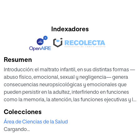
Indexadores
Resumen
Introducción: el maltrato infantil, en sus distintas formas —
abuso físico, emocional, sexual y negligencia— genera
consecuencias neuropsicológicas y emocionales que
pueden persistir en la adultez, interfiriendo en funciones
como la memoria, la atención, las funciones ejecutivas y la
regulación emocional. Objetivo: el presente Trabajo Fin de
Colecciones
Máster tiene como objetivo principal explorar las secuelas
Área de Ciencias de la Salud
neuropsicológicas del maltrato infantil en mujeres adultas
Cargando...
en Colombia y diseñar un modelo de intervención
integrativa basado en los hallazgos obtenidos.