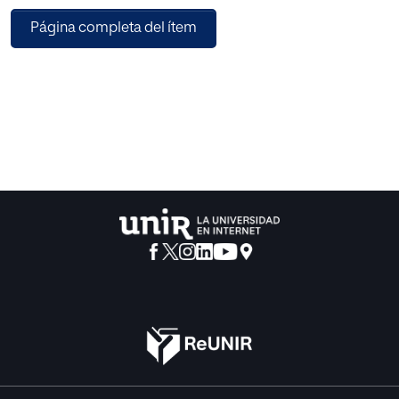
Metodología: la investigación se desarrollará mediante un
Página completa del ítem
diseño no experimental, de tipo correlacional, con
enfoque mixto. Se utilizarán instrumentos validados como
la batería neuropsicológica de Luria-DNA, el Inventario de
Depresión de Beck (BDI-II), el Inventario de Ansiedad
Estado-Rasgo (STAI) y una entrevista semiestructurada. La
muestra está conformada por 30 mujeres adultas
colombianas con antecedentes de maltrato infantil,
seleccionadas mediante muestreo intencional en centros
de atención psicológica. Resultados: mostraron
alteraciones en memoria inmediata, orientación espacial,
atención y actividad conceptual, junto con niveles
elevados de ansiedad y depresión. Además, se
encontraron correlaciones significativas entre los déficits
cognitivos y la sintomatología emocional, lo que
evidencia la interacción entre ambas dimensiones.
También se observó que el nivel educativo se relaciona
con un mejor desempeño cognitivo, aunque no modula