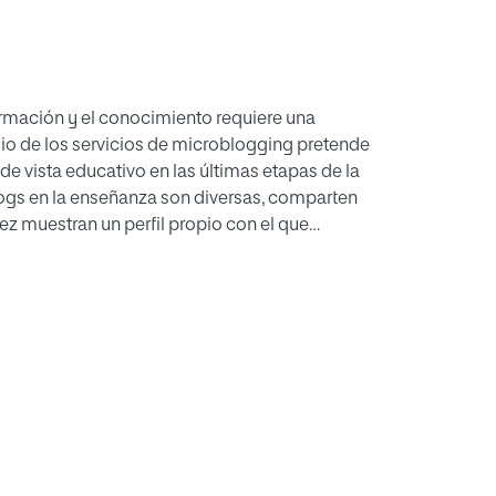
ormación y el conocimiento requiere una
dio de los servicios de microblogging pretende
e vista educativo en las últimas etapas de la
ogs en la enseñanza son diversas, comparten
ez muestran un perfil propio con el que
udio de experiencias previas en el uso de
n a las herramientas de microblogging más
ornos virtuales o mixtos.