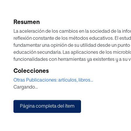
Resumen
La aceleración de los cambios en la sociedad de la inf
reflexión constante de los métodos educativos. El estu
fundamentar una opinión de su utilidad desde un punto d
educación secundaria. Las aplicaciones de los microbl
funcionalidades con herramientas ya existentes y a su v
desarrollar propuestas educativas diferenciadas. El est
Colecciones
microblogs en la educación así como una aproximació
Otras Publicaciones: artículos, libros...
destacadas, nos revela funcionalidades propias de la aplicación en los contextos educativos, tanto
Cargando...
como soporte a la educación presencial como en los ent
Página completa del ítem