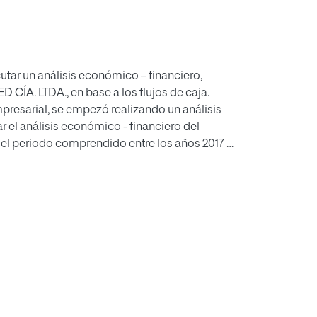
cutar un análisis económico – financiero,
CÍA. LTDA., en base a los flujos de caja.
presarial, se empezó realizando un análisis
r el análisis económico - financiero del
del periodo comprendido entre los años 2017 –
dos financieros en el periodo 2021 – 2024, en
 la compañía en fase normalizada y a