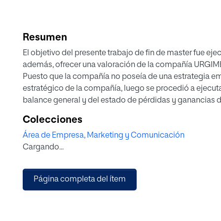
Resumen
El objetivo del presente trabajo de fin de master fue eje
además, ofrecer una valoración de la compañía URGIMED 
Puesto que la compañía no poseía de una estrategia em
estratégico de la compañía, luego se procedió a ejecuta
balance general y del estado de pérdidas y ganancias 
2020, y finalmente se realizó una proyección de los esta
Colecciones
base a dichas proyecciones se obtuvo el valor final de
Área de Empresa, Marketing y Comunicación
perpetuidad.
Cargando...
Página completa del ítem