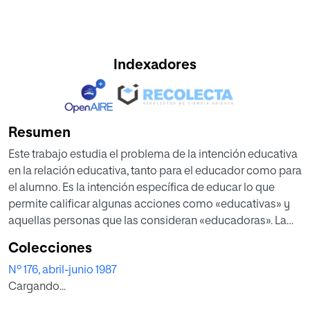
Indexadores
Resumen
Este trabajo estudia el problema de la intención educativa
en la relación educativa, tanto para el educador como para
el alumno. Es la intención específica de educar lo que
permite calificar algunas acciones como «educativas» y
aquellas personas que las consideran «educadoras». La
intención educativa no es solo una característica de la
Colecciones
actividad del educador, sino también uno de los
Nº 176, abril-junio 1987
principales factores de la acción del alumno, porque sin
Cargando...
ella no es posible obtener auténticos logros formativos. La
relación educativa parece ser entonces una reciprocidad