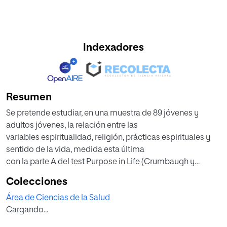
Indexadores
Resumen
Se pretende estudiar, en una muestra de 89 jóvenes y
adultos jóvenes, la relación entre las
variables espiritualidad, religión, prácticas espirituales y
sentido de la vida, medida esta última
con la parte A del test Purpose in Life (Crumbaugh y
Maholick, 1969) en su adaptación
Colecciones
española. Se utilizan estadísticos descriptivos de
Área de Ciencias de la Salud
frecuencia, porcentaje, media y desviación
Cargando...
típica para variables cualitativas y los estadísticos chi
cuadrado y coeficiente de correlación de