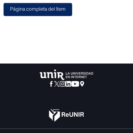
Spearman para realizar comparaciones y correlaciones,
Página completa del ítem
respectivamente, entre variables
cuantitativas y cualitativas. Resultados: no hay diferencias
significativas en sentido de la vida
entre sujetos espirituales y no espirituales. Sí existe
diferencia entre sujetos religiosos y no
religiosos en sentido de la vida, siendo mayor la
puntuación en el PIL en los sujetos religiosos
que en los que no religiosos. La realización de prácticas
espirituales no se relaciona con mayor
sentido de la vida, así como tampoco el nivel de
espiritualidad.