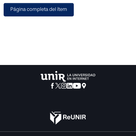
adaptando el contenido en función de las necesidades y
Página completa del ítem
ritmos de cada alumno de un
determinado curso, bien de ESO o de Bachillerato, pues lo
único que cambia es la edad,
pero no la forma de enseñarlos. El profesor, asumirá el
papel de guía y solucionador de
posibles problemas.
El objetivo principal es estudiar si este método es más
eficaz que el método tradicional de
enseñanza.
Los resultados obtenidos han sido que este sistema
mejora el modelo tradicional.