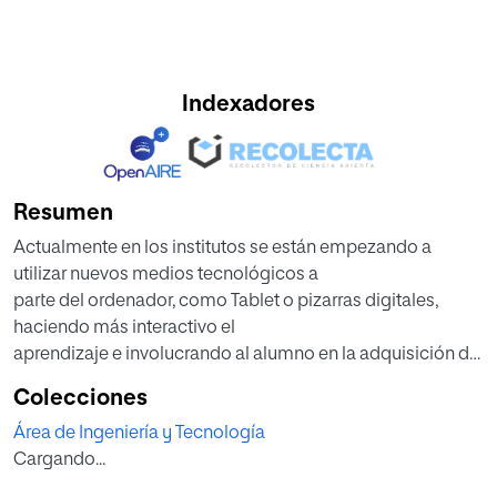
Indexadores
Resumen
Actualmente en los institutos se están empezando a
utilizar nuevos medios tecnológicos a
parte del ordenador, como Tablet o pizarras digitales,
haciendo más interactivo el
aprendizaje e involucrando al alumno en la adquisición del
mismo. De alguna manera, se
Colecciones
intenta cambiar la forma tradicional de enseñanza-
Área de Ingeniería y Tecnología
aprendizaje.
Cargando...
Mi proyecto trata de crear y poner en práctica una
plataforma interactiva en Moodle, que irá