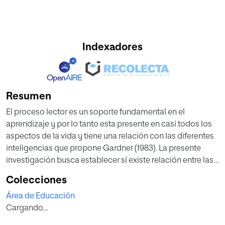
Indexadores
Resumen
El proceso lector es un soporte fundamental en el
aprendizaje y por lo tanto esta presente en casi todos los
aspectos de la vida y tiene una relación con las diferentes
inteligencias que propone Gardner (1983). La presente
investigación busca establecer sí existe relación entre las
Inteligencias Múltiples (Gardner) y el Proceso Lector en un
Colecciones
grupo de 35 estudiantes de grado 2° de primaria, objetivo
Área de Educación
que lleva a establecer el Nivel de Inteligencias Múltiples
Cargando...
(Cuestionario de Armstrong (2001)) y el Nivel de Lectura
(test TALE de Toro y Cervera (1984)). De la aplicación de las