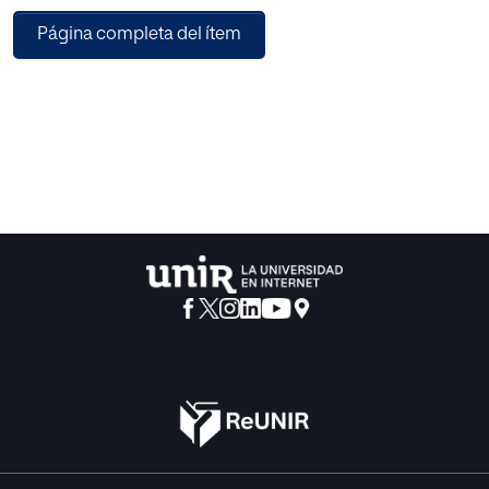
mismas se obtuvo que en el grupo la Inteligencia más
Página completa del ítem
desarrollada es la Interpersonal (69,29), seguida de la
Lógico Matemática (66,86) y la Lingüística (65,57). Y en el
test TALE se obtuvo: en Nivel de con-versión Grafema-
Fonema, 12 niños tienen Nivel 5 (Lee cualquier palabra) y
solo 5 niños están en Nivel 1 y 2 (Transforma asociaciones
de grafemas: consonante-vocal en fonemas, y lee
palabras con sílabas que tienen consonante-vocal), en
cuanto a la Comprensión Lectora, 11 niños cuentan con un
Nivel Alto (6 a 7 respuestas correctas) y 11 niños un Nivel
Muy Alto (8 a 10).
Teniendo los resultados de las variables se calculó la
correlación entre las variables utilizando el Coeficiente de
Pearson, cuyos resultados muestran que el Proceso Lector
tiene relación Directa positiva con 5 Inteligencias
(Lingüística, Lógico Matemática, Viso Espacial, Naturalista
y Musi-cal), mientras no fue concluyente con las
Inteligencias Corporal, Interpersonal e Intrapersonal, por lo