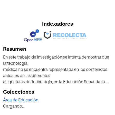
Indexadores
Resumen
En este trabajo de investigación se intenta demostrar que
la tecnología
médica no se encuentra representada en los contenidos
actuales de las diferentes
asignaturas de Tecnología, en la Educación Secundaria
Obligatoria y en Bachillerato.
Colecciones
Para ello se ha tratado de analizar fundamentos de la
Área de Educación
tecnología médica, establecer
Cargando...
ciertos recursos para la enseñanza de la materia, mostrar
diferentes metodologías,