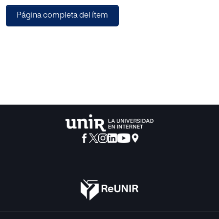
encuestas a los alumnos, entrevistas a los docentes y
Página completa del ítem
realización de diferentes
actividades en el aula.
En los últimos años se ha desarrollado un incremento de la
industria médica
en la sociedad mientras otras industrias han retrocedido.
Para poder abordar la realidad de la tecnología médica se
ha analizado la
normativa vigente, diferentes trabajos de investigación,
búsqueda de diferentes
empresas del sector y se ha recibido orientación de
profesionales.
Se muestran diferentes actividades en el aula para poder
motivar, enseñar y
evaluar a los alumnos y las ventajas de los alumnos si se
incluye estos nuevos
contenidos o enfoques. Los recursos didácticos de este
trabajo pretenden plantear