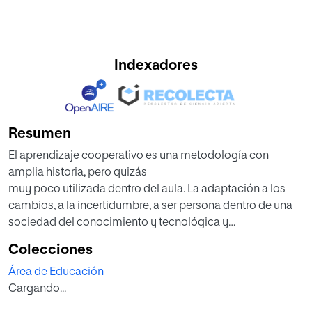
Indexadores
Resumen
El aprendizaje cooperativo es una metodología con
amplia historia, pero quizás
muy poco utilizada dentro del aula. La adaptación a los
cambios, a la incertidumbre, a ser persona dentro de una
sociedad del conocimiento y tecnológica y
especialmente a la necesidad de aprender a pensar,
Colecciones
permite trabajar con este tipo de metodología. Esta
Área de Educación
modalidad de aprendizaje proporciona al alumnado la
Cargando...
capacidad de relacionarse y la posibilidad de aprender en
ambientes más agradables, tolerantes e igualitarios, a la