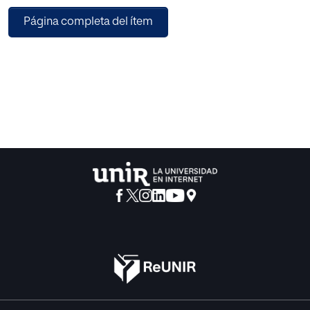
vez que exige una buena formación continua y mayor
Página completa del ítem
trabajo e implicación del docente.
En este trabajo se analizan las posibilidades de actuación
que este tipo de
aprendizaje ofrece en un aula de segundo de Bachillerato
en una materia de carácter económico y realizando
diferentes actividades prácticas con una metodología
participativa. El objetivo final es el de implicar al alumno en
su propio aprendizaje, es decir afianzar y abrir la puerta al
auto aprendizaje y motivarlo desde un punto de vista
práctico y cercano.