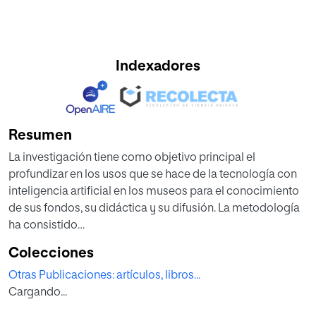
Indexadores
Resumen
La investigación tiene como objetivo principal el
profundizar en los usos que se hace de la tecnología con
inteligencia artificial en los museos para el conocimiento
de sus fondos, su didáctica y su difusión. La metodología
ha consistido
en la consulta de la literatura científica con alta indexación,
Colecciones
publicada en los últimos años, que abordase la temática
Otras Publicaciones: artículos, libros...
planteada. Los resultados obtenidos han descubierto que
Cargando...
las tecnologías con inteligencia artificial han tenido un
desarrollo