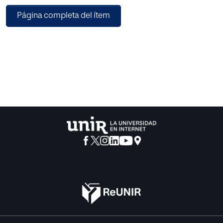
a incluir autores contemporáneos españoles que
Página completa del ítem
acerquen a los aprendientes a la realidad de la sociedad
actual de manera amena y motivadora para que puedan al
mismo tiempo desarrollar su competencia semántica.
Hemos elegido dos autores para cada uno de los cinco
campos semánticos trabajados.
Esta propuesta está diseñada para integrarse en la
dinámica de los cursos de lenguas de manera regular y
contribuye a aumentar el material disponible al alcance de
los estudiantes.