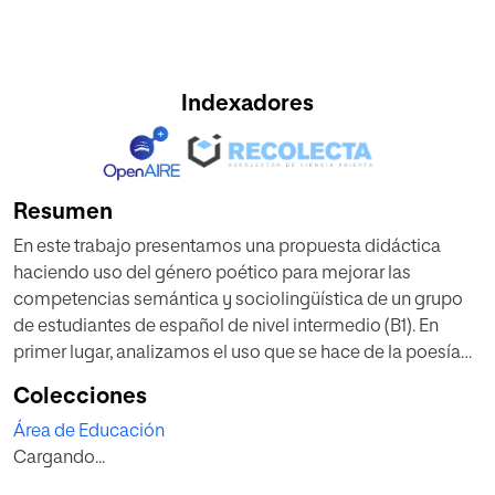
Indexadores
Resumen
En este trabajo presentamos una propuesta didáctica
haciendo uso del género poético para mejorar las
competencias semántica y sociolingüística de un grupo
de estudiantes de español de nivel intermedio (B1). En
primer lugar, analizamos el uso que se hace de la poesía
en los métodos más comunes de enseñanza de E/LE
Colecciones
trabajados en diferentes países y concluimos que es
Área de Educación
insuficiente, principalmente por considerarse alejada de la
Cargando...
realidad y de los usos comunicativos actuales. Esta
reticencia a su aprovechamiento didáctico nos ha llevado