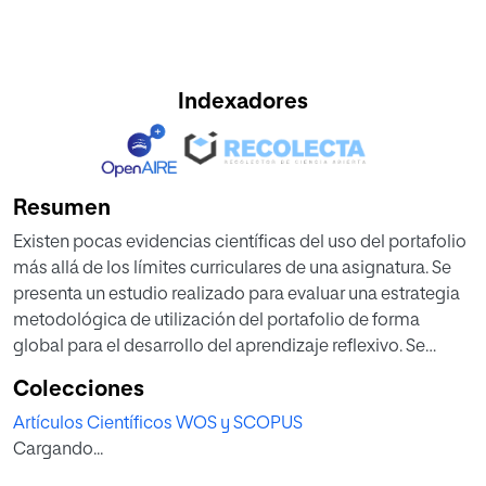
Indexadores
Resumen
Existen pocas evidencias científicas del uso del portafolio
más allá de los límites curriculares de una asignatura. Se
presenta un estudio realizado para evaluar una estrategia
metodológica de utilización del portafolio de forma
global para el desarrollo del aprendizaje reflexivo. Se
adoptó un diseño experimental con pretest-postest con
Colecciones
50 estudiantes de maestría de varios países que estudian
Artículos Científicos WOS y SCOPUS
virtualmente en una universidad de México. Se utilizó el
Cargando...
Cuestionario Honey-Alonso de estilos de aprendizaje para
pretest y postest. Los resultados muestran evidencias de