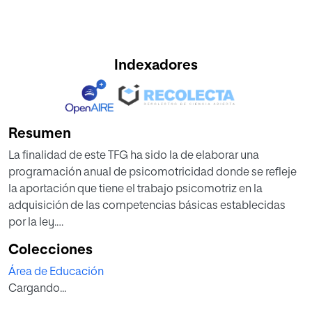
Indexadores
Resumen
La finalidad de este TFG ha sido la de elaborar una
programación anual de psicomotricidad donde se refleje
la aportación que tiene el trabajo psicomotriz en la
adquisición de las competencias básicas establecidas
por la ley.
A partir de juegos y actividades realizadas en el gimnasio,
Colecciones
aportamos los conocimientos, habilidades y actitudes
Área de Educación
necesarias para adquirir las competencias básicas, dentro
Cargando...
de un ambiente de juego óptimo y enriquecedor.
Para ello, se han utilizado diferentes metodologías, que