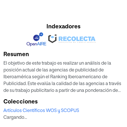
Indexadores
Resumen
El objetivo de este trabajo es realizar un análisis de la
posición actual de las agencias de publicidad de
Iberoamérica según el Ranking Iberoamericano de
Publicidad. Este evalúa la calidad de las agencias a través
de su trabajo publicitario a partir de una ponderación de
los premios y los festivales en los que son galardonados.
Colecciones
El cálculo del valor de las agencia se hace sobre los
Artículos Científicos WOS y SCOPUS
premios recibidos en los dos años anteriores,
Cargando...
analizándose el periodo 2014-2015 para una muestra total
de 775 y 538 agencias respectivamente. Se valoran