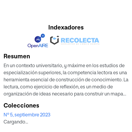
Indexadores
Resumen
En un contexto universitario, y máxime en los estudios de
especialización superiores, la competencia lectora es una
herramienta esencial de construcción de conocimiento. La
lectura, como ejercicio de reflexión, es un medio de
organización de ideas necesario para construir un mapa
de pensamiento propio, que es el resultado de una sentida
Colecciones
necesidad de aprendizaje. Cuando leemos
Nº 5, septiembre 2023
intencionalmente con una motivación indagadora,
Cargando...
amplificamos el territorio de comprensiones, lo que nos
per-mite familiarizarnos con el contexto de estudio,