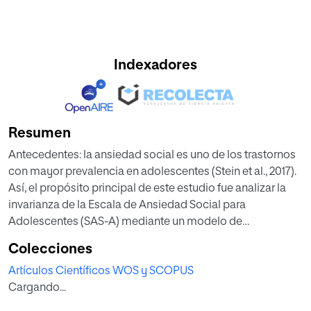
Indexadores
Resumen
Antecedentes: la ansiedad social es uno de los trastornos
con mayor prevalencia en adolescentes (Stein et al., 2017).
Así, el propósito principal de este estudio fue analizar la
invarianza de la Escala de Ansiedad Social para
Adolescentes (SAS-A) mediante un modelo de
ecuaciones estructurales y examinar las diferencias de
Colecciones
medias latentes en ansiedad social en adolescentes de
Artículos Científicos WOS y SCOPUS
China, España y EE.UU. Método: los participantes se
Cargando...
seleccionaron a través de muestreo aleatorio: 534 chinos
(46% chicas), 1.178 españoles (55,3% chicas) y 866