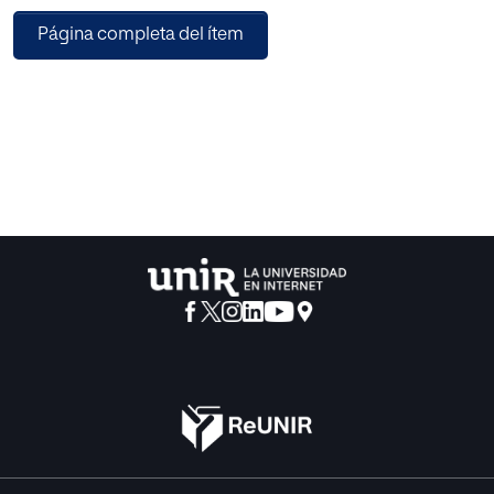
que precisan en el entorno familiar debido al
Página completa del ítem
desconocimiento de las familias entorno a las
necesidades que presentan sus hijos derivadas de la
discapacidad visual que padecen. Por ello, se ha creado
un programa de intervención psicopedagógica para
trabajar con aquellas familias que tienen hijos que
padecen ceguera. Este programa de intervención
psicopedagógica ofrece por un lado, formación teórica a
las familias en torno a los contenidos más relevantes a
trabajar en relación a la ceguera, y por otro lado, la puesta
en práctica de esta formación recibida, todo ello
supervisado por un psicopedagogo, el cual guiará la
intervención y estará en todo momento al lado de la
familia, para darles el apoyo y la ayuda que necesiten.