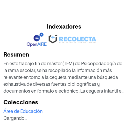
Indexadores
Resumen
En este trabajo fin de máster (TFM) de Psicopedagogía de
la rama escolar, se ha recopilado la información más
relevante en torno a la ceguera mediante una búsqueda
exhaustiva de diversas fuentes bibliográficas y
documentos en formato electrónico. La ceguera infantil es
un problema mundial que según la Organización Mundial
Colecciones
de la Salud (2007) afecta a 1.400.000 niños en el mundo,
Área de Educación
los cuales requieren de una especial atención para lograr
Cargando...
su total integración e inclusión en el ámbito educativo y
social. Pero, estos niños no siempre reciben la atención