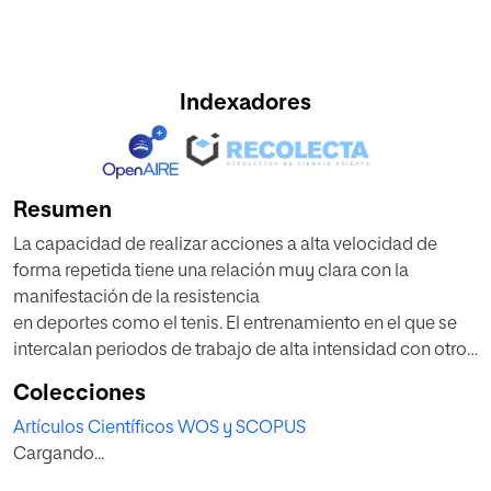
Indexadores
Resumen
La capacidad de realizar acciones a alta velocidad de
forma repetida tiene una relación muy clara con la
manifestación de la resistencia
en deportes como el tenis. El entrenamiento en el que se
intercalan periodos de trabajo de alta intensidad con otros
de recuperación
Colecciones
resulta un tipo de entrenamiento más específico que el de
Artículos Científicos WOS y SCOPUS
tipo continuo. Dentro de los sistemas interválicos, los
Cargando...
entrenamientos
intermitentes de alta intensidad (Intermittent Training-IT)