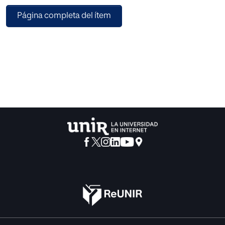
suponen un método especialmente adecuado para
Página completa del ítem
mejorar la resistencia
aeróbica y anaeróbica. Mediante este entrenamiento se
podrá actuar sobre las adaptaciones relacionadas con la
recuperación entre
puntos, lo que tiene una relación directa con el
rendimiento en los partidos. Además, la alta intensidad y el
bajo volumen de entrenamiento permite una óptima
sinergia con cualidades como la fuerza explosiva y la
velocidad, tan importantes en deportes en los
que se intercalan periodos de trabajo y recuperación. Sin
embargo, el tenis tiene unas características específicas
que lo diferencian de
otros deportes intermitentes, como son las
recuperaciones breves, y la técnica de desplazamiento y
de golpeo de la pelota, por lo que
la utilización del entrenamiento intermitente usando
movimientos propios del tenis (Specific Intermittent