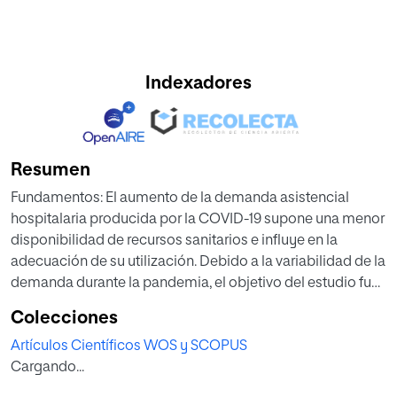
Indexadores
Resumen
Fundamentos: El aumento de la demanda asistencial
hospitalaria producida por la COVID-19 supone una menor
disponibilidad de recursos sanitarios e influye en la
adecuación de su utilización. Debido a la variabilidad de la
demanda durante la pandemia, el objetivo del estudio fue
comparar la adecuación de los ingresos hospitalarios
Colecciones
entre la 2ª y 5ª fase de la pandemia según los criterios del
Artículos Científicos WOS y SCOPUS
servicio de Urgencias del Hospital (CiHRyC). Se
Cargando...
compararon estos resultados con los obtenidos según el
Pneumonity Severity Index (FINE) y el Appropriateness