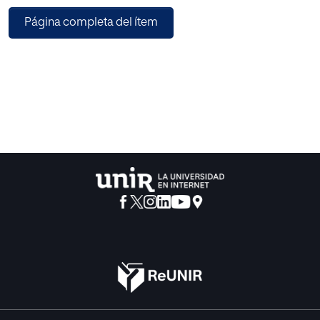
Evaluation Protocol (AEP). Como objetivo secundario se
Página completa del ítem
describieron las características clínicas y
sociodemográficas de los pacientes estudiados.
Métodos: Se seleccionaron aleatoriamente 80 pacientes
hospitalizados desde Urgencias en dos periodos de
estudio (2ª y 5ª fase pandémica) obtenidos del registro de
hospitalizaciones del servicio de Medicina Preventiva del
Hospital Ramón y Cajal. Se estimaron las prevalencias de
inadecuación según los CiHRyC, el FINE y el AEP para
admisiones y se realizó un análisis mediante regresión
logística univariante entre las variables epidemiológicas
de ambos periodos recogidas mediante la Historia Clínica
Electrónica (HCE). Resultados: La inadecuación de la
hospitalización fue del 35% y 45% en la 2ª y 5ª fase de la
pandemia con los CiHRyC, del 25% y 57% con el FINE y
del 0% y 5% con el AEP. La mediana de edad fue de 71,4 y
50 años en la 2ª y 5ª fase (p=0,02). El 72,5% y el 17,5% de los
pacientes de la 2ª y 5ª fase tuvieron al menos un factor de