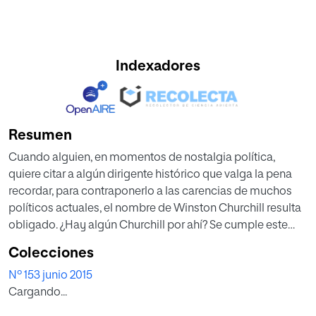
Indexadores
Resumen
Cuando alguien, en momentos de nostalgia política,
quiere citar a algún dirigente histórico que valga la pena
recordar, para contraponerlo a las carencias de muchos
políticos actuales, el nombre de Winston Churchill resulta
obligado. ¿Hay algún Churchill por ahí? Se cumple este
año el cincuentenario de la muerte de esta gigantesca
Colecciones
figura de la historia contemporánea, de la que Isaiah Berlin
Nº 153 junio 2015
dijo que fue «el ser humano más grande de nuestro
Cargando...
tiempo». Para conmemorar ese aniversario, en Nueva
Revista hemos acudido a los expertos. El catedrático