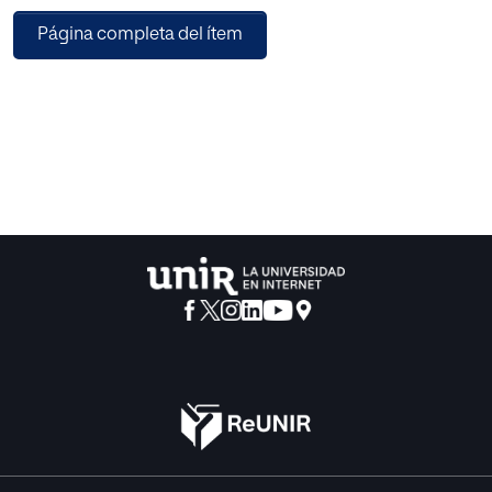
Rafael Navarro Valls ha trazado un vívido perfil de quien él
Página completa del ítem
ha llamado «el británico del milenio». Y Tom Burns
Marañón ha aceptado conversar con NR para, desde su
punto de vista, lleno de intuición y conocimiento,
completar la evocación del gran político inglés, que fue
muchas cosas —soldado, ministro, parlamentario, jefe de
gobierno, periodista, escritor, premio Nobel de Literatura—
y en todas ellas acreditó, en grado sumo, las virtudes que
distinguen a los hombres excepcionales.