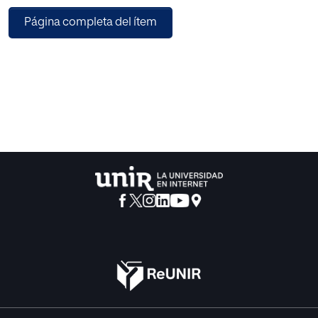
cambio de paradigma de una Universidad pública en
Página completa del ítem
México, revisitándolo ahora desde una generalización
analítica según lo sugerido por Chang (2008). Los
resultados apuntan a realizar una amplia reflexión
sobre aspectos organizacionales, sociales y culturales
que están inmersos en los procesos de cambio
de toda institución, y cómo estos influyen en la intención
de modificación del contexto reciente hacia uno
donde la creatividad, innovación y emprendimiento sean
los ejes que coadyuven a las instituciones en
alcanzar y estar a la par de las nuevas políticas nacionales
y globales dirigidas hacia la conformación de
un ecosistema emprendedor.