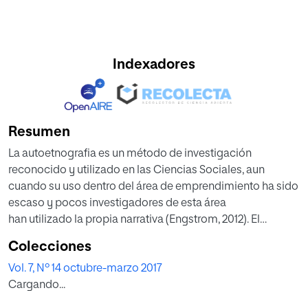
Indexadores
Resumen
La autoetnografia es un método de investigación
reconocido y utilizado en las Ciencias Sociales, aun
cuando su uso dentro del área de emprendimiento ha sido
escaso y pocos investigadores de esta área
han utilizado la propia narrativa (Engstrom, 2012). El
presente artículo aborda desde este método las
Colecciones
experiencias de dos maestros (Montiel & Rodríguez, 2016)
Vol. 7, Nº 14 octubre-marzo 2017
al realizar la gestión y ser miembros de una
Cargando...
academia transversal enfocada al emprendimiento, y
narra sus vivencias al impulsarlo como motor del