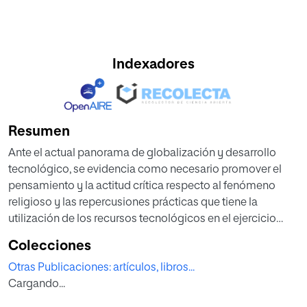
Indexadores
Resumen
Ante el actual panorama de globalización y desarrollo
tecnológico, se evidencia como necesario promover el
pensamiento y la actitud crítica respecto al fenómeno
religioso y las repercusiones prácticas que tiene la
utilización de los recursos tecnológicos en el ejercicio
individual y colectivo de los derechos humanos. Las
Colecciones
soluciones jurídicas tradicionales en muchos casos
Otras Publicaciones: artículos, libros...
aparecen caducas, por lo que, en buena lógica, se
Cargando...
reconoce a los derechos humanos como referentes
ineludibles para la regulación de estas nuevas