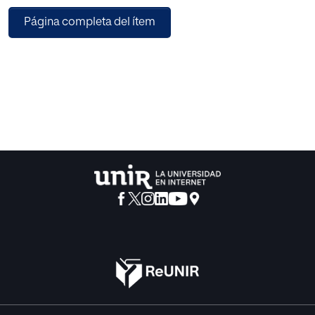
tecnologías. La obra consiste en el estudio y tratamiento
Página completa del ítem
de los nuevos problemas que comporta la presencia de
las religiones en el espacio público de una sociedad en
constante transformación, surgidos -principalmente-
como consecuencia del auge inminente e imparable del
desarrollo de las nuevas tecnologías. Se indaga sobre la
relación entre Creencias y Derecho en un mundo de
cambio digital.
La identificación y estudio de las nuevas coyunturas y
desafíos objeto de investigación, y la construcción jurídica
que los desarrolle y resuelva, responden al propósito de
los 10 capítulos de esta obra colectiva. Los temas tratados
son variados y de gran actualidad, lo que sin duda
resultará de interés para el lector. Su tratamiento es
abordado de manera interdisciplinar por los distintos
autores, con relación a su propio campo de especialidad.
Se considera que la diversidad de enfoques del hilo
conductor propuesto (y ya descrito) contribuye a